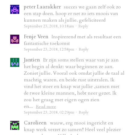
peter Laarakker
succes we gaan zelf ook zo
een stap doen. hoop er net zo iets moois van
kunnen maken als jullie. gefeliciteerd
September 23, 2018, 10:18am
·
Reply
Fenje Veen
Inspirerend met als resultaat een
fantastische toekomst
September 23, 2018, 12:58pm
·
Reply
Jantien
Er zijn soms stellen waar van je aan
het begin al denkt: waar beginnen ze aan.
Zoniet jullie. Vooral ook omdat jullie de taal al
machtig waren. en beide rust uitstralen. Ik
vind het stoer en knap wat jullie ,samen met
de twee kleine mannen, hebt neer gezet. Ik
zou het graag met eigen ogen zien
en...
Read more
September 23, 2018, 02:29pm
·
Reply
Carolieen
wauw, erg mooi ingericht en
knap werk verzet zo samen!! Heel veel plezier