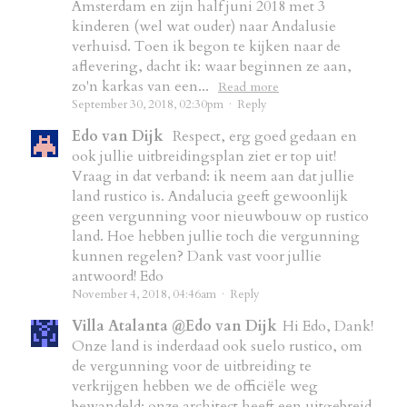
Amsterdam en zijn half juni 2018 met 3
kinderen (wel wat ouder) naar Andalusie
verhuisd. Toen ik begon te kijken naar de
aflevering, dacht ik: waar beginnen ze aan,
zo'n karkas van een...
Read more
September 30, 2018, 02:30pm
·
Reply
Edo van Dijk
Respect, erg goed gedaan en
ook jullie uitbreidingsplan ziet er top uit!
Vraag in dat verband: ik neem aan dat jullie
land rustico is. Andalucia geeft gewoonlijk
geen vergunning voor nieuwbouw op rustico
land. Hoe hebben jullie toch die vergunning
kunnen regelen? Dank vast voor jullie
antwoord! Edo
November 4, 2018, 04:46am
·
Reply
Villa Atalanta @Edo van Dijk
Hi Edo, Dank!
Onze land is inderdaad ook suelo rustico, om
de vergunning voor de uitbreiding te
verkrijgen hebben we de officiële weg
bewandeld: onze architect heeft een uitgebreid