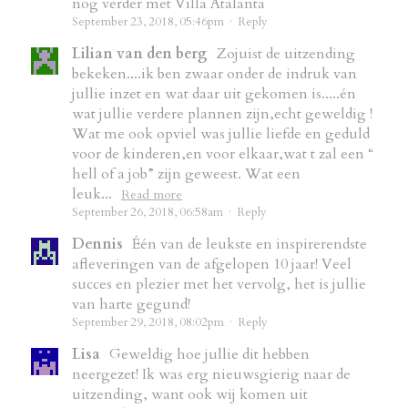
nog verder met Villa Atalanta
September 23, 2018, 05:46pm
·
Reply
Lilian van den berg
Zojuist de uitzending
bekeken....ik ben zwaar onder de indruk van
jullie inzet en wat daar uit gekomen is.....én
wat jullie verdere plannen zijn,echt geweldig !
Wat me ook opviel was jullie liefde en geduld
voor de kinderen,en voor elkaar,wat t zal een “
hell of a job” zijn geweest. Wat een
leuk...
Read more
September 26, 2018, 06:58am
·
Reply
Dennis
Één van de leukste en inspirerendste
afleveringen van de afgelopen 10 jaar! Veel
succes en plezier met het vervolg, het is jullie
van harte gegund!
September 29, 2018, 08:02pm
·
Reply
Lisa
Geweldig hoe jullie dit hebben
neergezet! Ik was erg nieuwsgierig naar de
uitzending, want ook wij komen uit